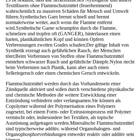
Textilfasern ohne Flammschutzmittel (feuerhemmend)
wahrscheinlich zu massiven Schäden für Mensch und Umwelt
führen.Synthetisches Garn brennt schnell und brennt
normalerweise weiter, auch wenn die Flamme entfernt
wird.Synthetische Garne schrumpfen durch die Flamme,
schmelzen und tropfen oft (GANGER), hinterlassen einen
harten, plastikähnlichen Kopf und können Opfern
Verbrennungen zweiten Grades schaden;Der giftige Inhalt von
Synthetik erzeugt auch gefährlichen Rauch, der Menschen
tötet;Beim Verbrennen von Stoffen ohne Flammschutzmittel
entstehen schwarzer Rauch und gefährliche Dämpfe.Nylon riecht
beim Verbrennen nach Plastik, kann aber auch einen
Selleriegeruch oder einen chemischen Geruch entwickeln.
Flammschutzmittel werden durch das Vorhandensein einer
Zündquelle aktiviert und sollen durch verschiedene physikalische
und chemische Methoden die weitere Entwicklung einer
Entzündung verhindern oder verlangsamen.Sie können als
Copolymer während der Polymerisation eines Polymers
zugesetzt, bei einem Form- oder Extrusionsprozess mit Polymer
vermischt oder, insbesondere bei Textilien, als topische
Ausrüstung aufgetragen werden.Mineralische Flammschutzmittel
sind typischerweise additiv, während Organohalogen- und
Organophosphorverbindungen entweder reaktiv oder additiv sein
können.