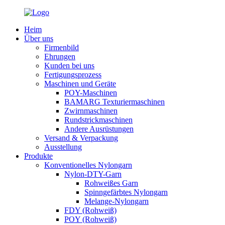
Heim
Über uns
Firmenbild
Ehrungen
Kunden bei uns
Fertigungsprozess
Maschinen und Geräte
POY-Maschinen
BAMARG Texturiermaschinen
Zwirnmaschinen
Rundstrickmaschinen
Andere Ausrüstungen
Versand & Verpackung
Ausstellung
Produkte
Konventionelles Nylongarn
Nylon-DTY-Garn
Rohweißes Garn
Spinngefärbtes Nylongarn
Melange-Nylongarn
FDY (Rohweiß)
POY (Rohweiß)