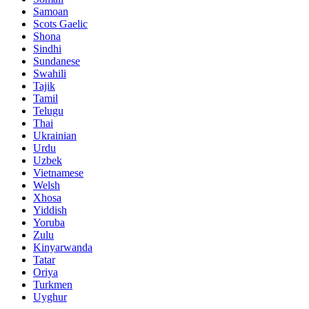
Samoan
Scots Gaelic
Shona
Sindhi
Sundanese
Swahili
Tajik
Tamil
Telugu
Thai
Ukrainian
Urdu
Uzbek
Vietnamese
Welsh
Xhosa
Yiddish
Yoruba
Zulu
Kinyarwanda
Tatar
Oriya
Turkmen
Uyghur