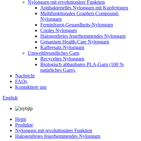
Nylongarn mit revolutionärer Funktion
Antibakterielles Nylongarn mit Kupferionen
Multifunktionales Graphen-Compound-
Nylongarn
Ferninfrarot-Gesundheits-Nylongarn
Cooles Nylongarn
Halogenfreies feuerhemmendes Nylongarn
Genanium Health-Care Nylongarn
Kaffeesatz-Nylongarn
Umweltfreundliches Garn
Recyceltes Nylongarn
Biologisch abbaubares PLA-Garn (100 %
natürliches Garn).
Nachricht
FAQs
Kontaktiere uns
English
Heim
Produkte
Nylongarn mit revolutionärer Funktion
Halogenfreies feuerhemmendes Nylongarn