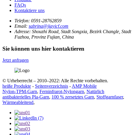
FAQs
Kontaktiere uns
Telefon:
0591-28762859
Email:
sabrina@jiayicf.com
Adresse:
Shouzhi Road, Stadt Songxia, Bezirk Changle, Stadt
Fuzhou, Provinz Fujian, China
Sie können uns hier kontaktieren
Jetzt anfragen
© Urheberrecht – 2010–2022: Alle Rechte vorbehalten.
heiße Produkte
-
Seitenverzeichnis
-
AMP Mobile
Nylon-TPM-Garn
,
Ferninfrarot-Nylongarn
,
Natürlich
antibakterielles Pla-Garn
,
100 % zersetztes Garn
,
Stoffgarnfaser
,
Wärmeableitend
,